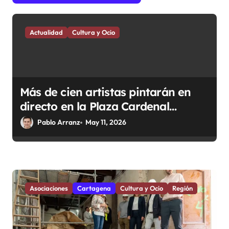
a
d
Actualidad
Cultura y Ocio
a
s
Más de cien artistas pintarán en
directo en la Plaza Cardenal
Belluga y expondrán sus obras en
Pablo Arranz
May 11, 2026
la misma plaza.
Asociaciones
Cartagena
Cultura y Ocio
Región