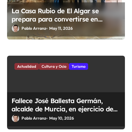
La Casa Rubio de El Algar se
prepara para convertirse en
referente social y cultural en
Pablo Arranz
May 11, 2026
español
Actualidad
Cultura y Ocio
Turismo
Fallece José Ballesta Germán,
alcalde de Murcia, en ejercicio de
sus funciones.
Pablo Arranz
May 10, 2026