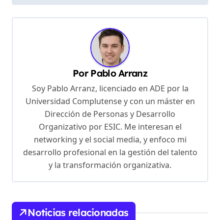
v
e
g
a
c
Por
Pablo Arranz
i
Soy Pablo Arranz, licenciado en ADE por la
ó
Universidad Complutense y con un máster en
Dirección de Personas y Desarrollo
n
Organizativo por ESIC. Me interesan el
d
networking y el social media, y enfoco mi
e
desarrollo profesional en la gestión del talento
e
y la transformación organizativa.
n
t
Noticias relacionadas
r