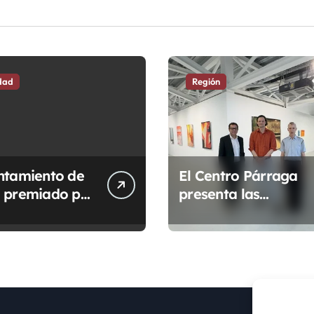
dad
Región
ntamiento de
El Centro Párraga
 premiado por
presenta las
ovación en la
fotografías de
stración
acuarelas y óleos d
 digital.
Roman Schramm
con detalles
fotográficos
superpuestos.