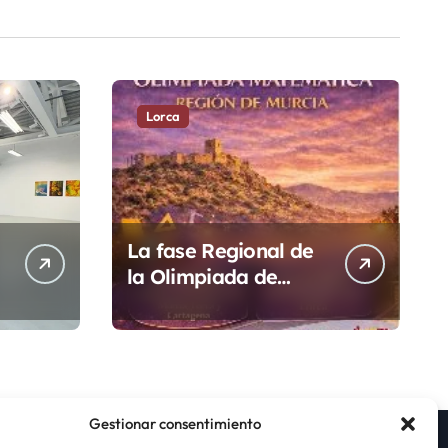
Lorca
La fase Regional de
la Olimpiada de
Matemáticas se
e
llevará a cabo en el
Campus
Universitario de
Lorca el sábado 16
Gestionar consentimiento
de mayo. ¡No te lo