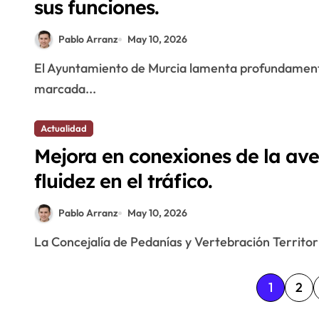
sus funciones.
Pablo Arranz
May 10, 2026
El Ayuntamiento de Murcia lamenta profundamente el fallecimiento de su alcalde, cuya vida estuvo
marcada...
Actualidad
Mejora en conexiones de la av
fluidez en el tráfico.
Pablo Arranz
May 10, 2026
La Concejalía de Pedanías y Vertebración Territori
P
1
2
a