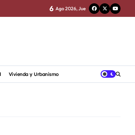
6
Ago 2026, Jue
 fotográficos superpuestos.
 Lorca el sábado 16 de mayo. ¡No te lo pierdas!
ntal
venir riesgos
d
Vivienda y Urbanismo
s personales
ción Séneca.
stronomía