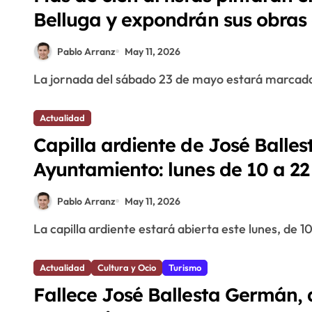
Belluga y expondrán sus obras 
Pablo Arranz
May 11, 2026
La jornada del sábado 23 de mayo estará marcada 
Actualidad
Capilla ardiente de José Balles
Ayuntamiento: lunes de 10 a 22
alcalde
Pablo Arranz
May 11, 2026
La capilla ardiente estará abierta este lunes, de 10
Actualidad
Cultura y Ocio
Turismo
Fallece José Ballesta Germán, a