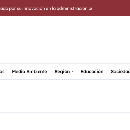
do por su innovación en la administración pública digital.
otografías de acuarelas y óleos de Roman Schramm con detalles
 de Matemáticas se llevará a cabo en el Campus Universitario de
La Molineta mediante remodelación de jardines y fuente orname
cia de las V Jornadas ‘Camino de la Cruz de Caravaca’
á drones para inspeccionar cubiertas del centro histórico y pre
os
Medio Ambiente
Región
Educación
Socieda
 Escuela de Cuidados de Molina de Segura – Protección de dato
vará el nombre del Alcalde José Ballesta tras su fallecimiento.
oyectos de investigación en el CEBAS-CSIC a través de la Funda
ltura y patrimonio de la provincia de A Coruña a través de su ga