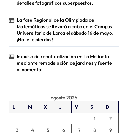
detalles fotográficos superpuestos.
La fase Regional de la Olimpiada de
Matemáticas se llevará a cabo en el Campus
Universitario de Lorca el sábado 16 de mayo.
¡No te lo pierdas!
Impulso de renaturalización en La Molineta
mediante remodelación de jardines y fuente
ornamental
agosto 2026
L
M
X
J
V
S
D
1
2
3
4
5
6
7
8
9